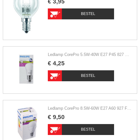
€
3
,
95
BESTEL
Ledlamp CorePro 5.5W-40W E27 P45 827 FR ND extra warm wit
€
4
,
25
BESTEL
Ledlamp CorePro 8.5W-60W E27 A60 927 FR extra warm wit dimbaar
€
9
,
50
BESTEL