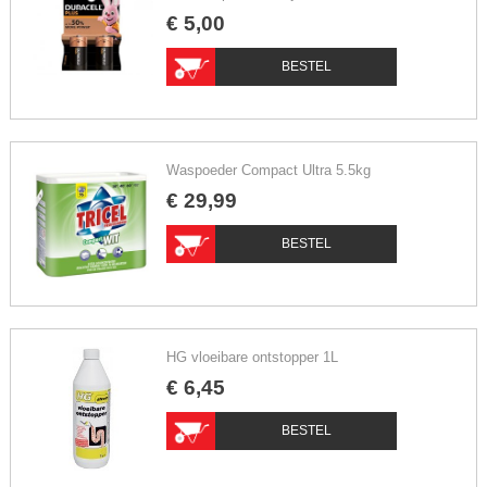
€
5
,
00
BESTEL
Waspoeder Compact Ultra 5.5kg
€
29
,
99
BESTEL
HG vloeibare ontstopper 1L
€
6
,
45
BESTEL