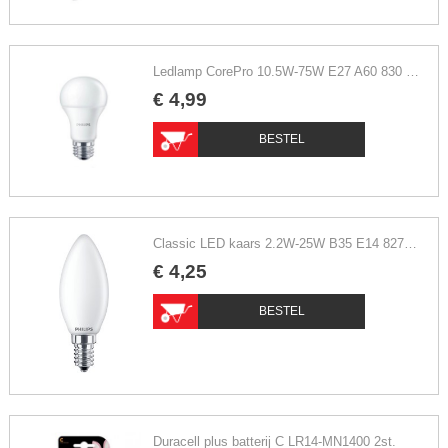
Ledlamp CorePro 10.5W-75W E27 A60 830 FR ND warm wit
€
4
,
99
BESTEL
Classic LED kaars 2.2W-25W B35 E14 827 FR ND extra warm wit
€
4
,
25
BESTEL
Duracell plus batterij C LR14-MN1400 2st.