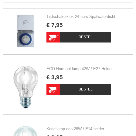
Tijdschakelklok 24 uurs Spatwaterdicht
€
7
,
95
BESTEL
ECO Normaal lamp 42W / E27 Helder
€
3
,
95
BESTEL
Kogellamp eco 28W / E14 helder