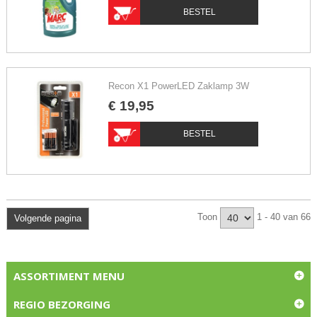
BESTEL
Recon X1 PowerLED Zaklamp 3W
€
19
,
95
BESTEL
Toon
1 - 40 van 66
Volgende pagina
ASSORTIMENT MENU
REGIO BEZORGING