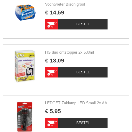
Vochtvreter Bison groot
€
14
,
59
BESTEL
HG duo ontstopper 2x 500ml
€
13
,
09
BESTEL
LEDGET Zaklamp LED Small 2x AA
€
5
,
95
BESTEL