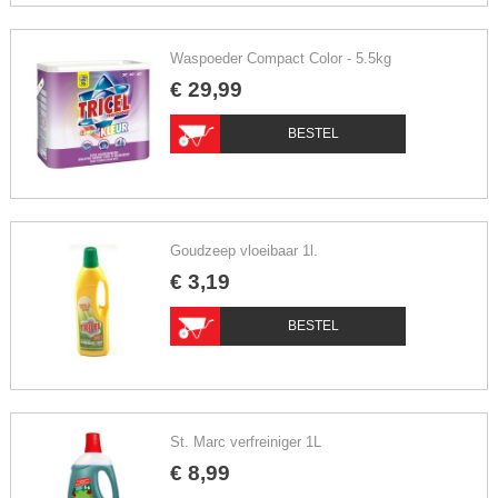
Waspoeder Compact Color - 5.5kg
€
29
,
99
BESTEL
Goudzeep vloeibaar 1l.
€
3
,
19
BESTEL
St. Marc verfreiniger 1L
€
8
,
99