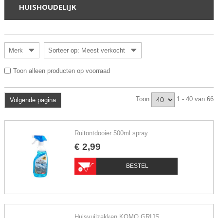
HUISHOUDELIJK
Merk
Sorteer op: Meest verkocht
Toon alleen producten op voorraad
Toon
1 - 40 van 66
Volgende pagina
Ruitontdooier 500ml spray
€
2
,
99
BESTEL
Huisvuilzakken KOMO GRIJS