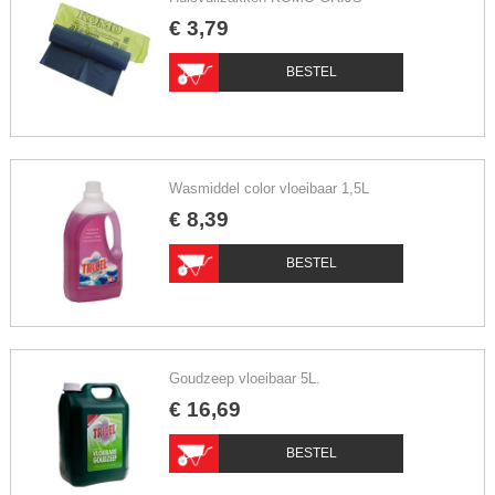
€
3
,
79
BESTEL
Wasmiddel color vloeibaar 1,5L
€
8
,
39
BESTEL
Goudzeep vloeibaar 5L.
€
16
,
69
BESTEL