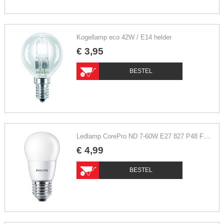
Kogellamp eco 42W / E14 helder
€
3
,
95
BESTEL
Ledlamp CorePro ND 7-60W E27 827 P48 FR extra warm wit
€
4
,
99
BESTEL