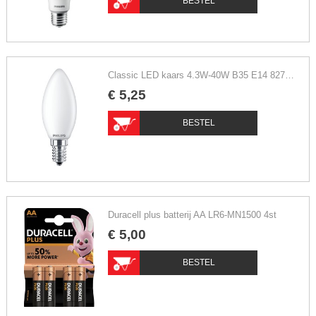
BESTEL
Classic LED kaars 4.3W-40W B35 E14 827 FR ND extra warm wit
€
5
,
25
BESTEL
Duracell plus batterij AA LR6-MN1500 4st
€
5
,
00
BESTEL