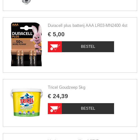
Duracell plus batterij AAA LR03-MN2400 4st
€
5
,
00
BESTEL
Tricel Goudzeep 5kg
€
24
,
39
BESTEL