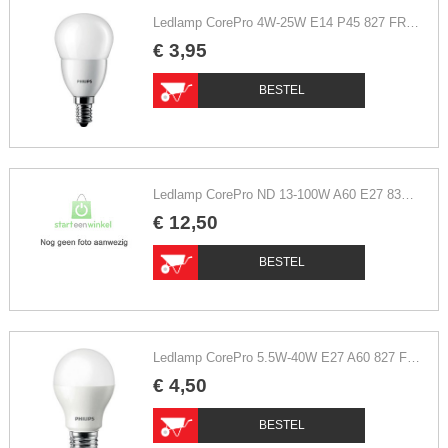
Ledlamp CorePro 4W-25W E14 P45 827 FR ND extra warm wit
€
3
,
95
BESTEL
Ledlamp CorePro ND 13-100W A60 E27 830 warm wit
€
12
,
50
BESTEL
Ledlamp CorePro 5.5W-40W E27 A60 827 FR ND extra warm wit
€
4
,
50
BESTEL