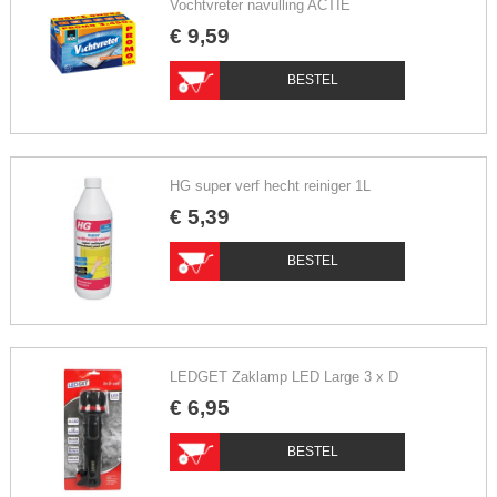
Vochtvreter navulling ACTIE
€
9
,
59
BESTEL
HG super verf hecht reiniger 1L
€
5
,
39
BESTEL
LEDGET Zaklamp LED Large 3 x D
€
6
,
95
BESTEL