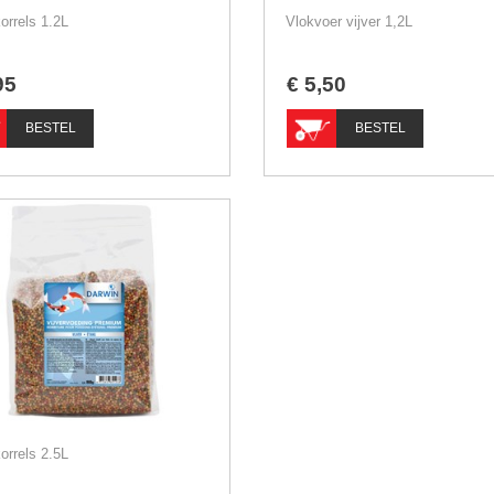
orrels 1.2L
Vlokvoer vijver 1,2L
95
€
5
,
50
BESTEL
BESTEL
orrels 2.5L