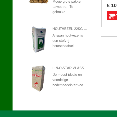
Mooie grote pakken
€
10
tarwestro. Te
gebruike...
HOUTVEZEL 22KG ALLSPAN
Allspan houtvezel is
een stofvrij
houtschaafsel...
LIN-O-STAR VLASSTROOISEL 20KG
De meest ideale en
voordelige
bodembedekker voo...