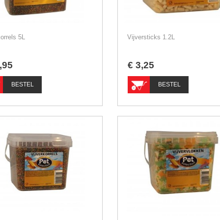
korrels 5L
Vijversticks 1.2L
,
95
€
3
,
25
BESTEL
BESTEL