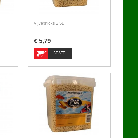
Vijversticks 2.5L
€
5
,
79
BESTEL