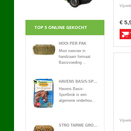
Vijverk
€
5
,
TOP 5 ONLINE GEKOCHT
HOOI PER PAK
Mooi ruwvoer in
handzaam formaat.
Basisvoeding ...
HAVENS BASIS-SPORTBROK 25KG
Havens Basis-
Sportbrok is een
algemene onderhou...
Vijverk
STRO TARWE GROOT PAK