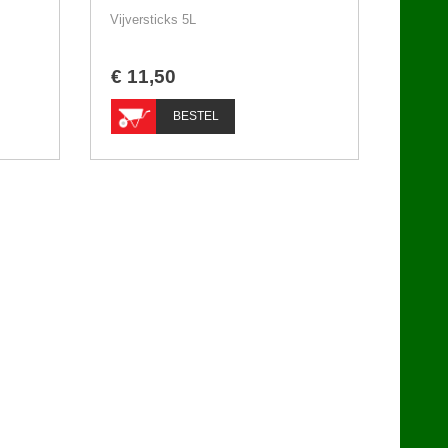
Vijversticks 5L
€
11
,
50
BESTEL