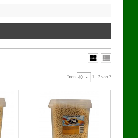
Toon
1 - 7 van 7
40