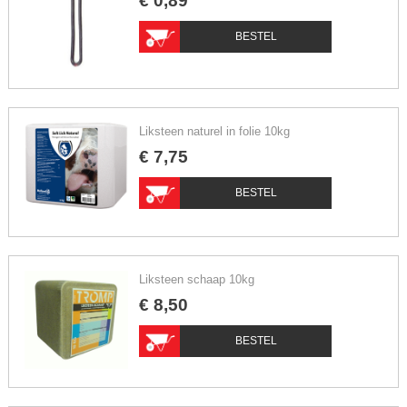
€
0
,
89
BESTEL
Liksteen naturel in folie 10kg
€
7
,
75
BESTEL
Liksteen schaap 10kg
€
8
,
50
BESTEL