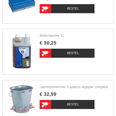
BESTEL
Multivitamine 1L
€
30
,
25
BESTEL
Lammerenemmer 5-speens afgeplat compleet
€
32
,
99
BESTEL