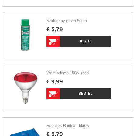
Merkspray groen 500ml
€
5
,
79
BESTEL
Warmtelamp 150w. rood
€
9
,
99
BESTEL
Ramblok Raidex - blauw
€
5
,
79