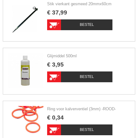
Stik vierkant gesmeed 20mmx60cm
€
37
,
99
BESTEL
Glijmiddel 500ml
€
3
,
95
BESTEL
Ring voor kalverventiel (3mm) -ROOD-
€
0
,
34
BESTEL