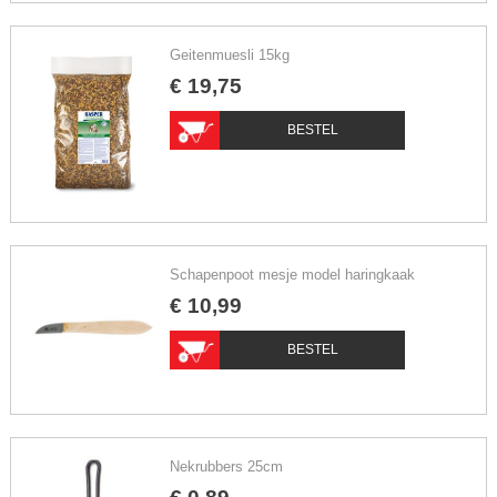
Geitenmuesli 15kg
€
19
,
75
BESTEL
Schapenpoot mesje model haringkaak
€
10
,
99
BESTEL
Nekrubbers 25cm