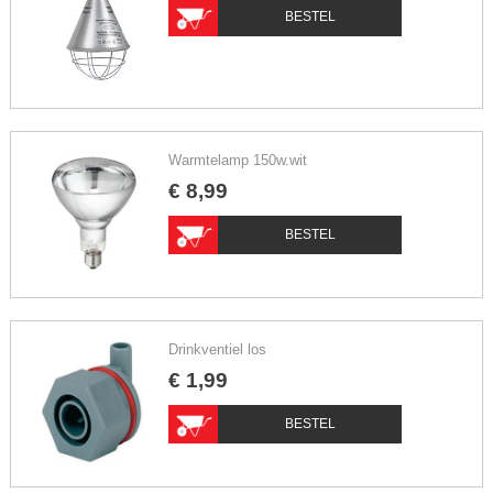
BESTEL
Warmtelamp 150w.wit
€
8
,
99
BESTEL
Drinkventiel los
€
1
,
99
BESTEL