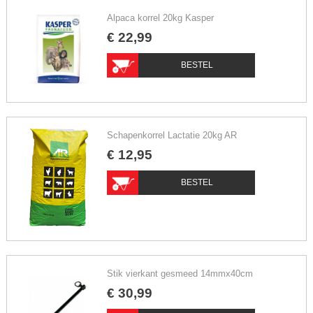
Alpaca korrel 20kg Kasper
€
22
,
99
BESTEL
Schapenkorrel Lactatie 20kg AR
€
12
,
95
BESTEL
Stik vierkant gesmeed 14mmx40cm
€
30
,
99