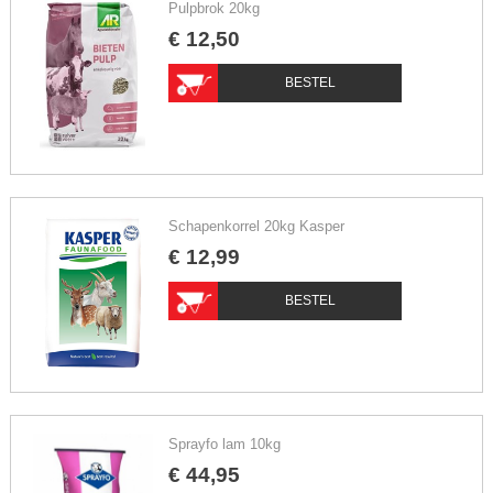
Pulpbrok 20kg
€
12
,
50
BESTEL
Schapenkorrel 20kg Kasper
€
12
,
99
BESTEL
Sprayfo lam 10kg
€
44
,
95