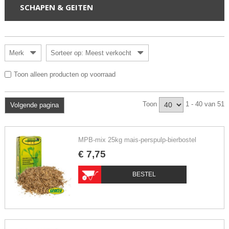
SCHAPEN & GEITEN
Merk
Sorteer op: Meest verkocht
Toon alleen producten op voorraad
Toon
1 - 40 van 51
Volgende pagina
MPB-mix 25kg mais-perspulp-bierbostel
€
7
,
75
BESTEL