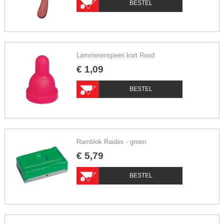
BESTEL
Lammerenspeen kort Rood
€
1
,
09
BESTEL
Ramblok Raidex - groen
€
5
,
79
BESTEL