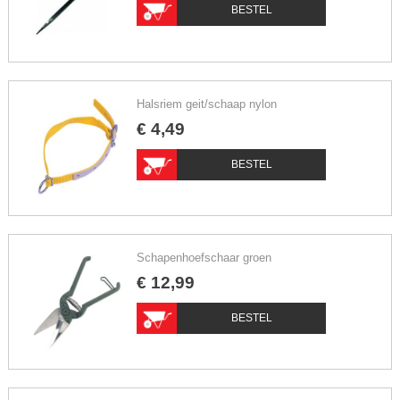
BESTEL
Halsriem geit/schaap nylon
€
4
,
49
BESTEL
Schapenhoefschaar groen
€
12
,
99
BESTEL