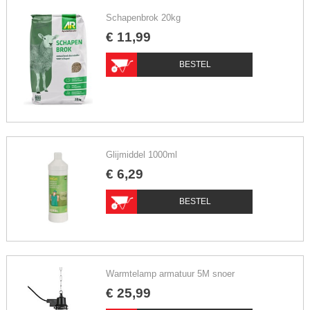
Schapenbrok 20kg
€
11
,
99
BESTEL
Glijmiddel 1000ml
€
6
,
29
BESTEL
Warmtelamp armatuur 5M snoer
€
25
,
99