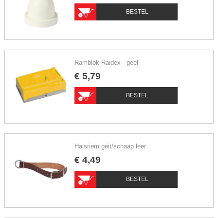
BESTEL
Ramblok Raidex - geel
€
5
,
79
BESTEL
Halsriem geit/schaap leer
€
4
,
49
BESTEL