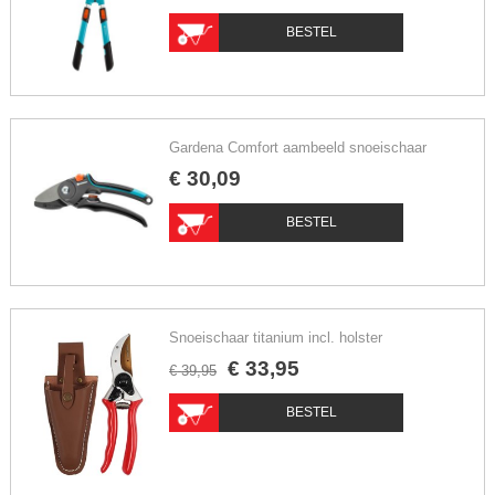
BESTEL
Gardena Comfort aambeeld snoeischaar
€
30
,
09
BESTEL
Snoeischaar titanium incl. holster
€
33
,
95
€
39
,
95
BESTEL