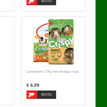
BESTEL
Caviamuesli 2.5kg Versele-laga crispy
€
6
,
99
BESTEL