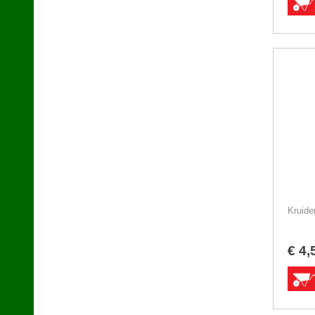
Kruide
€
4
,