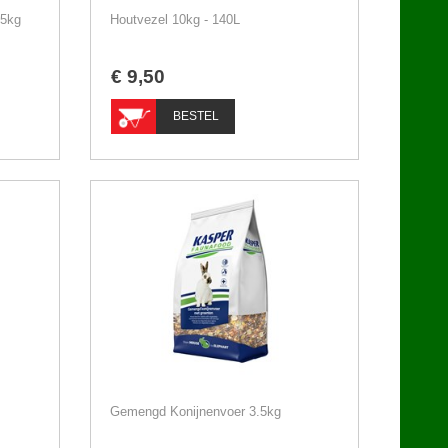
25kg
Houtvezel 10kg - 140L
€
9
,
50
BESTEL
Gemengd Konijnenvoer 3.5kg