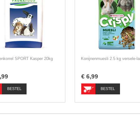
enkorrel SPORT Kasper 20kg
,
99
€
6
,
99
BESTEL
BESTEL