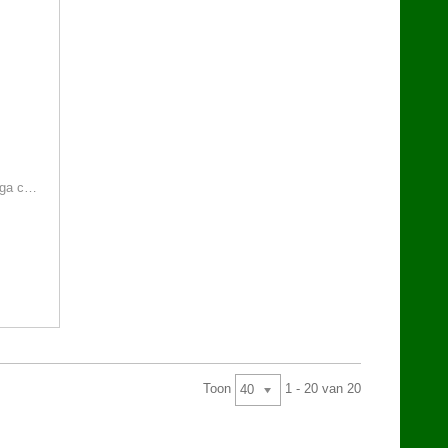
Konijnenmuesli 2.5 kg versele-laga crispy
Toon
1 - 20 van 20
40