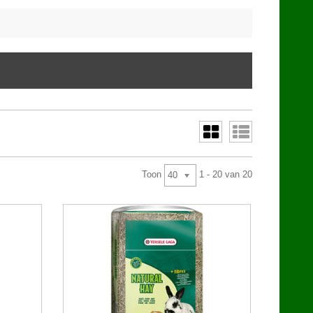
Toon
1 - 20 van 20
40