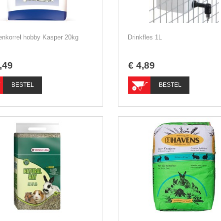
enkorrel hobby Kasper 20kg
Drinkfles 1L
,
49
€
4
,
89
BESTEL
BESTEL