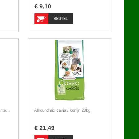
€
9
,
10
BESTEL
Gemengd Konijnenvoer met groenten 20kg
Allroundmix cavia / konijn 20kg
€
21
,
49