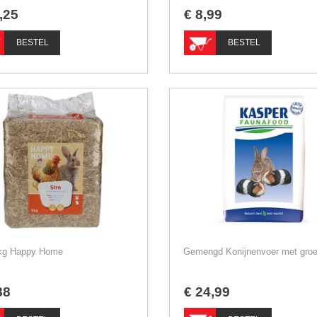
,
25
€
8
,
99
BESTEL
BESTEL
5kg Happy Home
88
€
24
,
99