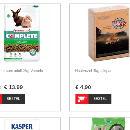
te cuni adult 3kg Versele
Houtvezel 4kg allspan
€
13
,
99
€
4
,
90
9
BESTEL
BESTEL