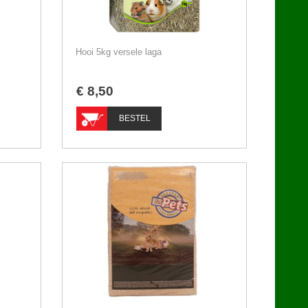
Hooi 5kg versele laga
€
8
,
50
BESTEL