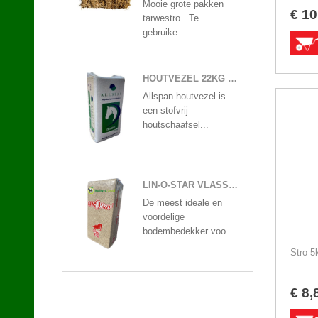
Mooie grote pakken
€
10
tarwestro. Te
gebruike...
HOUTVEZEL 22KG ALLSPAN
Allspan houtvezel is
een stofvrij
houtschaafsel...
LIN-O-STAR VLASSTROOISEL 20KG
De meest ideale en
voordelige
bodembedekker voo...
Stro 
€
8
,