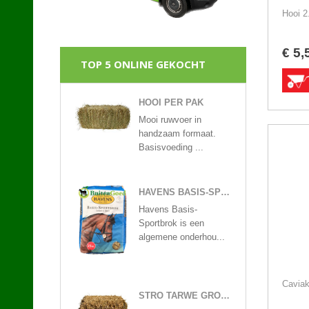
Hooi 2
€
5
,
TOP 5 ONLINE GEKOCHT
HOOI PER PAK
Mooi ruwvoer in
handzaam formaat.
Basisvoeding ...
HAVENS BASIS-SPORTBROK 25KG
Havens Basis-
Sportbrok is een
algemene onderhou...
Caviak
STRO TARWE GROOT PAK