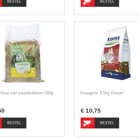
BESTEL
BESTEL
nhooi met paardenbloem 500g
Knaagmix 3,5kg Kasper
50
€
10
,
75
BESTEL
BESTEL