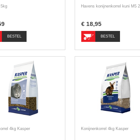
.5kg
Havens konijnenkorrel kuni M5 
59
€
18
,
95
BESTEL
BESTEL
orrel 4kg Kasper
Konijnenkorrel 4kg Kasper