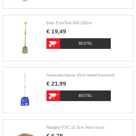
Bats EuroTool 000-100cm
€
19
,
49
BESTEL
Sneeuwschuiver 40cm breed kunststof
€
21
,
99
BESTEL
Raagbol FSC 12.5cm hout cocos
€
6
,
79