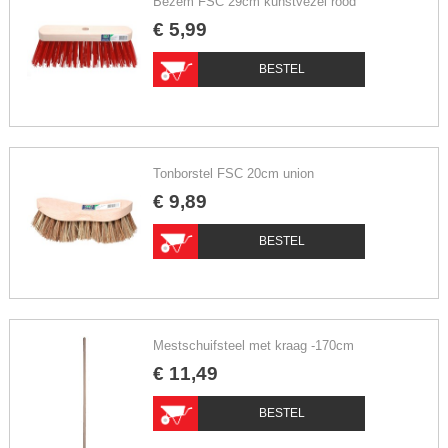
Bezem FSC 29cm kunstvezel rood
€
5
,
99
BESTEL
Tonborstel FSC 20cm union
€
9
,
89
BESTEL
Mestschuifsteel met kraag -170cm
€
11
,
49
BESTEL