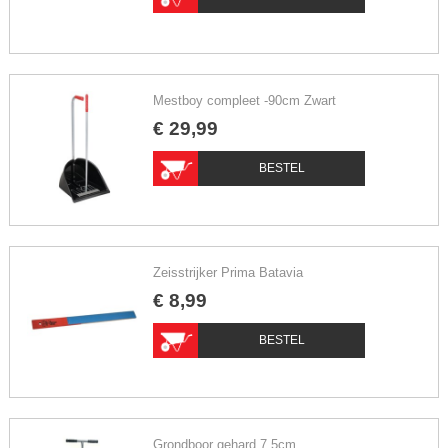
Mestboy compleet -90cm Zwart
€
29
,
99
BESTEL
Zeisstrijker Prima Batavia
€
8
,
99
BESTEL
Grondboor gehard 7.5cm