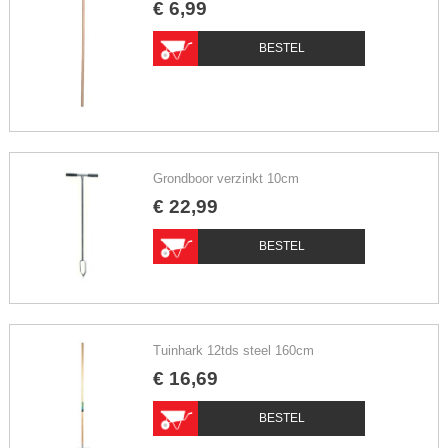
€
6
,
99
BESTEL
Grondboor verzinkt 10cm
€
22
,
99
BESTEL
Tuinhark 12tds steel 160cm
€
16
,
69
BESTEL