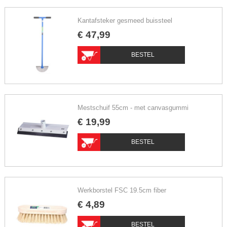
Kantafsteker gesmeed buissteel
€
47
,
99
BESTEL
Mestschuif 55cm - met canvasgummi
€
19
,
99
BESTEL
Werkborstel FSC 19.5cm fiber
€
4
,
89
BESTEL