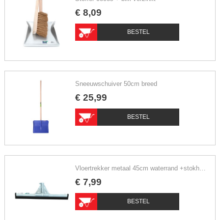
€
8
,
09
BESTEL
Sneeuwschuiver 50cm breed
€
25
,
99
BESTEL
Vloertrekker metaal 45cm waterrand +stokhouder
€
7
,
99
BESTEL