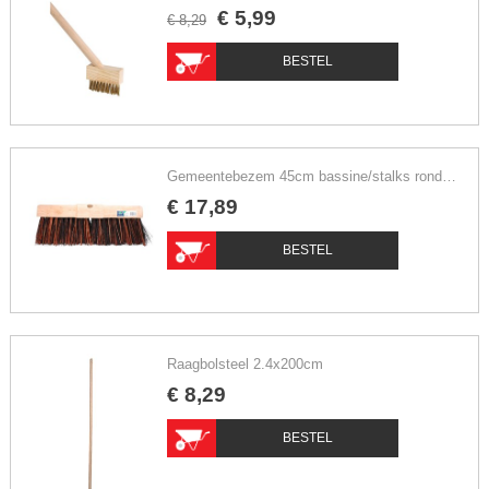
€
5
,
99
€
8
,
29
BESTEL
Gemeentebezem 45cm bassine/stalks rondekap
€
17
,
89
BESTEL
Raagbolsteel 2.4x200cm
€
8
,
29
BESTEL