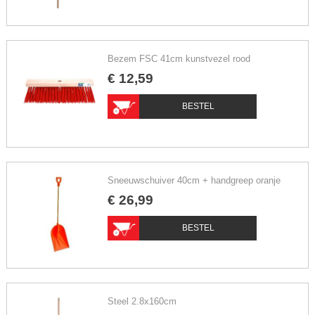
Bezem FSC 41cm kunstvezel rood
€
12
,
59
BESTEL
Sneeuwschuiver 40cm + handgreep oranje
€
26
,
99
BESTEL
Steel 2.8x160cm