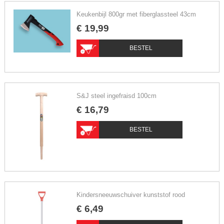
Keukenbijl 800gr met fiberglassteel 43cm
€
19
,
99
BESTEL
S&J steel ingefraisd 100cm
€
16
,
79
BESTEL
Kindersneeuwschuiver kunststof rood
€
6
,
49