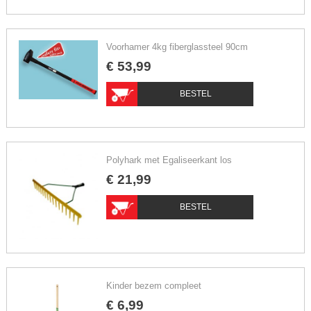
Voorhamer 4kg fiberglassteel 90cm
€
53
,
99
BESTEL
Polyhark met Egaliseerkant los
€
21
,
99
BESTEL
Kinder bezem compleet
€
6
,
99