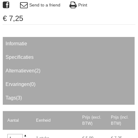
Send to a friend
Print
€
7
,
25
Informatie
Specificaties
Alternatieven(2)
Ervaringen(0)
Tags(3)
Prijs (excl.
Prijs (incl.
Aantal
Eenheid
BTW)
BTW)
▲