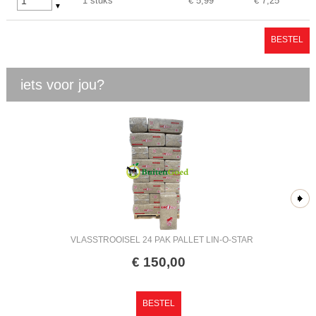
1 stuks
€ 5,99
€ 7,25
▼
BESTEL
iets voor jou?
VLASSTROOISEL 24 PAK PALLET LIN-O-STAR
€
150
,
00
BESTEL