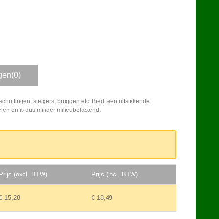
gen(0)
schuttingen, steigers, bruggen etc. Biedt een uitstekende
elen en is dus minder milieubelastend.
Prijs (excl. BTW)
Prijs (incl. BTW)
€ 15,28
€ 18,49