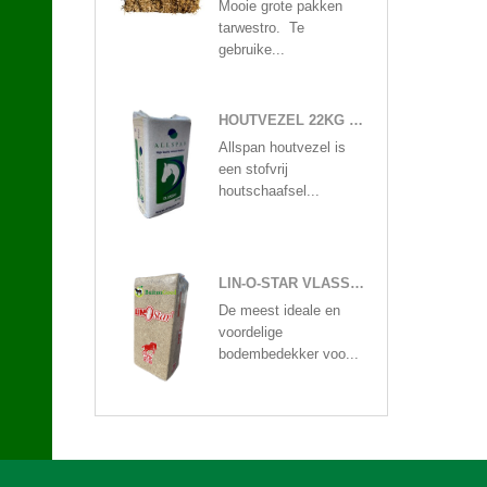
Mooie grote pakken
tarwestro. Te
gebruike...
HOUTVEZEL 22KG ALLSPAN
Allspan houtvezel is
een stofvrij
houtschaafsel...
LIN-O-STAR VLASSTROOISEL 20KG
De meest ideale en
voordelige
bodembedekker voo...