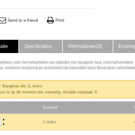
Send to a friend
Print
atie
Specificaties
Alternatieven(3)
Ervarin
erbasis, voor het behandelen van objecten van bangkirai hout, zoals tuinvlonders, 
, voorkomt vergrijzing en accentueert de natuurlijke kleur. Bevat geen oplosmidd
: Bangkirai olie 1L tenco
duct is op dit moment niet voorradig. Actuele voorraad: 0
Eenheid
▲
1 stuks
▼