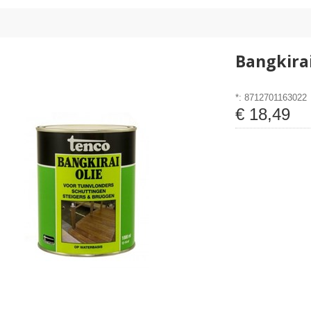
Bangkirai
*: 8712701163022
€
18
,
49