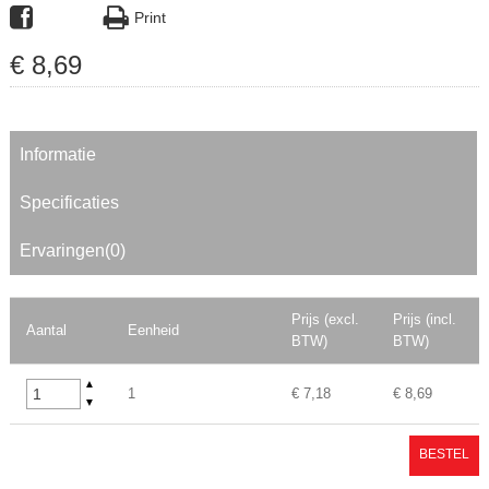
Print
€
8
,
69
Informatie
Specificaties
Ervaringen(0)
Prijs (excl.
Prijs (incl.
Aantal
Eenheid
BTW)
BTW)
▲
1
€ 7,18
€ 8,69
▼
BESTEL