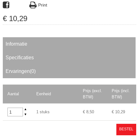
Print
€
10
,
29
Informatie
Specificaties
Ervaringen(0)
Prijs (excl.
Prijs (incl.
Aantal
Eenheid
BTW)
BTW)
▲
1 stuks
€ 8,50
€ 10,29
▼
BESTEL