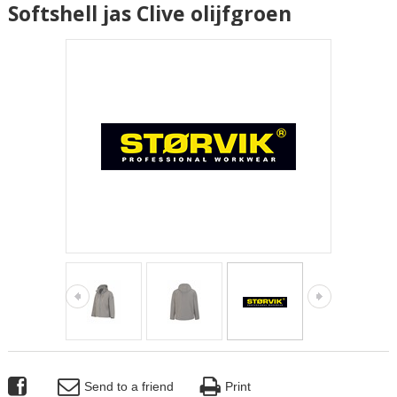
Softshell jas Clive olijfgroen
Send to a friend
Print